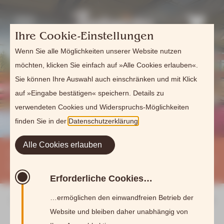
Ihre Cookie-Einstellungen
Wenn Sie alle Möglichkeiten unserer Website nutzen
möchten, klicken Sie einfach auf »Alle Cookies erlauben«.
Sie können Ihre Auswahl auch einschränken und mit Klick
auf »Eingabe bestätigen« speichern. Details zu
verwendeten Cookies und Widerspruchs-Möglichkeiten
finden Sie in der
Datenschutzerklärung
.
Alle Cookies erlauben
Sommer-Wellness-Angebot für Ihre
Entspannung
Erforderliche Cookies…
…ermöglichen den einwandfreien Betrieb der
Startseite
Saunawelt
Saunen & Rituale
Ruhebereiche
Website und bleiben daher unabhängig von