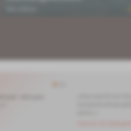
Mehr erfahren
5/5
„Vielen Dank für Ihre tol
konzept - etwas ganz
Saunalandschaft gut gefa
..]”
weiter[...]
Antwort der Badegär