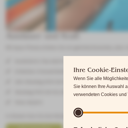
Ausdauer und Kraft
Mit Aqua-Fitness erleben Sie ein gelenkschonendes, aber ni
Kursleiterin: Frau Katrin Helmrich
Ihre Cookie-Einst
Einheiten: 8 Kurseinheiten á 45 Minuten
Wenn Sie alle Möglichkeite
Zeit: Dienstag 18:15 Uhr bis 19:00 Uhr sowie
Sie können Ihre Auswahl a
Dienstag 19:15 Uhr bis 20:00 Uhr
verwendeten Cookies und W
Preis: 90,00 €
In diesem Kurs ist eine Rückerstattung der Kursgebühr dur