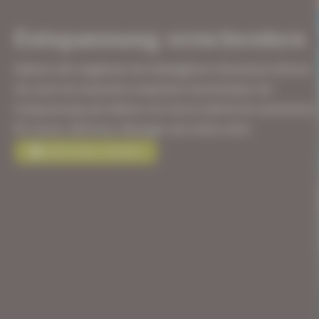
Entspannung verschenken
Nahezu alle Angebote der Badegärten Eibenstock können
Sie auch als Gutschein erwerben! Verschenken Sie
Entspannung und stöbern Sie durch zahlreiche Gutscheine
für Sauna, Wellness, Massage und vieles mehr.
Gutscheine kaufen