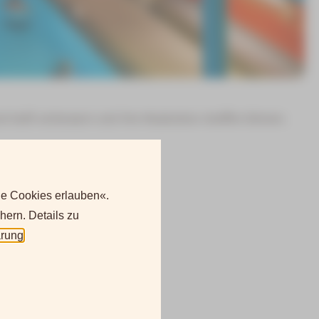
d Kraft verbessern und Ihre Muskulatur straffen können.
le Cookies erlauben«.
hern. Details zu
ärung
.