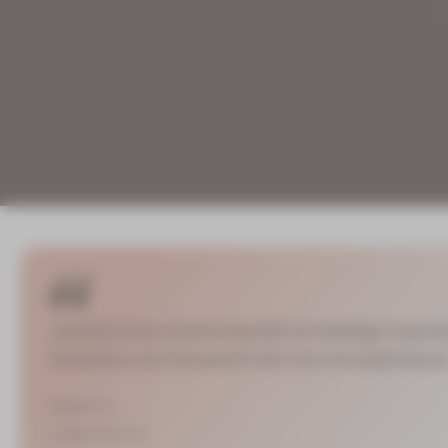
„Wunderschöne Saunalandschaft mit stimmigen Gesamt
besonderes. Das Personal ist sehr nett und aufmerksam[.
Anne S.
Google Rezension