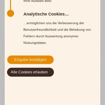
Startseite
Ihrer Auswahl aktiv.
Servicecenter
Aktuelles
Neuigkeiten
Analytische Cookies…
Neuigkeiten
…ermöglichen uns die Verbesserung der
Benutzerfreundlichkeit und die Behebung von
Fehlern durch Auswertung anonymer
Nutzungsdaten.
27. 05 2026
Sonderverkauf von Rabattkarten
Eingabe bestätigen
07. 07 2026
Alle Cookies erlauben
Ferienhäuser Sommer-Special
01. 07 2026
Deutsche Aufgussmeisterschaft 2026