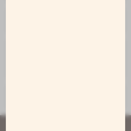
30. 03 2026
Willkommen in der Welt von Quibi!
29. 03 2026
Feierliche Einweihung der neuen
Badelandschaft in den Badegärten
Eibenstock
14. 02 2026
Wodkasammlung