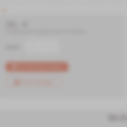
noch einen Tee und Trockenobst in dem orientalischen Aufent
30,- €
Nur zzgl. Saunaeintritt möglich! Wir bitten um Voranmeldung.
Anzahl
Als Gutschein kaufen
Termin anfragen
Wei