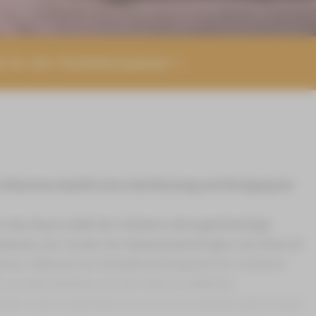
nt in der Sommerpause
Schlammes bewirkt eine Entschlackung und Reinigung der
in den Raum erhält der Schlamm seine geschmeidige
pokrates, der Urvater der Wasseranwendungen, hat diese Art
isieren. Während der Dampfeinwirkung wird der Schlamm
ab, um den Schlamm von der Haut zu entfernen.
 später spüren, genießen Sie nach dem Rasulbad gemeinsam