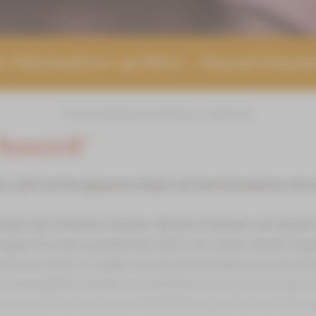
 Naturbadesee geöffnet – Saunarestaura
Startseite
versteckt
Spa & Wellness
Auszeit"
, dünn auf den gesamten Körper auf. Das Einmassieren des 
lassen den Schlamm trocknen. Mit dem Einblasen von Dampf 
sorgen für einen aromatischen Duft in der Sauna. Bereits Hip
 Rheuma, Gicht u.ä. helfen und die Körperfunktionen harmon
e Peelingeffekt entsteht. Anschließend duscht man sich gut 
örperlichen und seelischen Wohlbefinden, das Sie noch Tage