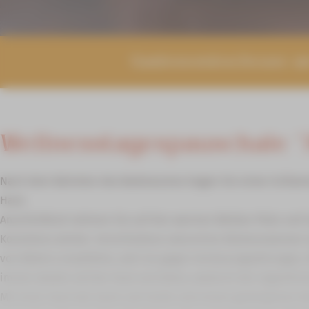
Gastronomiescheune am
Wellnesstagespauschale "
Nach dem Betreten des Baderaumes tragen Sie einen Schlamm
Haut.
Anschließend nehmen Sie auf den warmen Bänken Platz und 
Konsistenz wieder. Verschiedene naturreine Kräuteressenzen 
von Bädern empfohlen, weil sie gegen Verdauungsstörungen,
immer wieder auf der Haut verrieben, wodurch der eigentlich
Mit einer Haut wie Samt und Seide und einem gesteigerten k