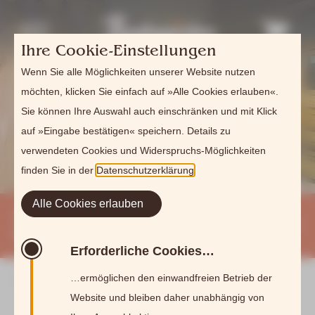
Ihre Cookie-Einstellungen
Wenn Sie alle Möglichkeiten unserer Website nutzen
möchten, klicken Sie einfach auf »Alle Cookies erlauben«.
Sie können Ihre Auswahl auch einschränken und mit Klick
auf »Eingabe bestätigen« speichern. Details zu
verwendeten Cookies und Widerspruchs-Möglichkeiten
finden Sie in der
Datenschutzerklärung
.
Alle Cookies erlauben
Sommer-Wellness-Angebot für Ihre
Entspannung
Erforderliche Cookies…
…ermöglichen den einwandfreien Betrieb der
Startseite
Saunawelt
Saunen & Rituale
Website und bleiben daher unabhängig von