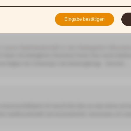
eue Badelandschaft der Badegärten Eibenstock hat ihre Türen g
serwelt neu zu entdecken und unvergessliche gemeinsame Mom
Eingabe bestätigen
er neuen Badelandschaft in den Badegärten Eibenst
t haben die Badegärten Eibenstock heute ihren neuen Badbere
mus folgten der Einladung in das Westerzgebirge – darunter ...
emeinschaftswerk mit Geschichte Was vor zwei Jahren als be
er Gastfreundschaft und Verbundenheit. Gemeinsam mit unse