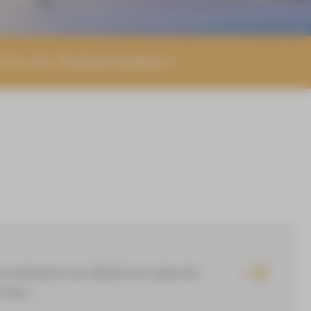
nt in der Sommerpause
m Sonderpreis von 290,00 Euro sowie die
über ...