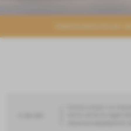
Gastronomiescheune am
Sonderverkauf von Rabat
Vom 01. Juli bis 16. August 2
27. Mai 2026
200,00 Euro Rabattkarte für 1