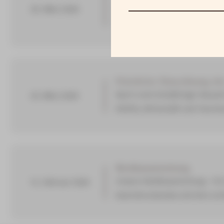
Endlich ist es so weit, die n
30. März 2026
herzlich eingeladen, die Was
Feierliche Einweihung d
Nach rund dreijähriger Bauzei
29. März 2026
Politik, Wirtschaft und Touris
Wodkasammlung
Unsere Wodkasammlung – Ein G
14. Februar 2026
beeindruckendes Zeichen echt