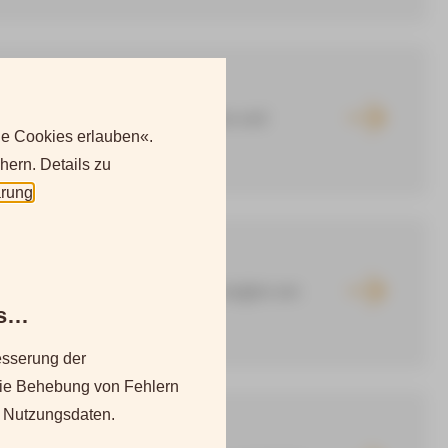
n? Suchen Sie das Glück bei uns und
le Cookies erlauben«.
ten des ...
hern. Details zu
ärung
.
ochsommerlichen Temperaturen sorgten am
es…
nen der ...
sserung der
die Behebung von Fehlern
 Nutzungsdaten.