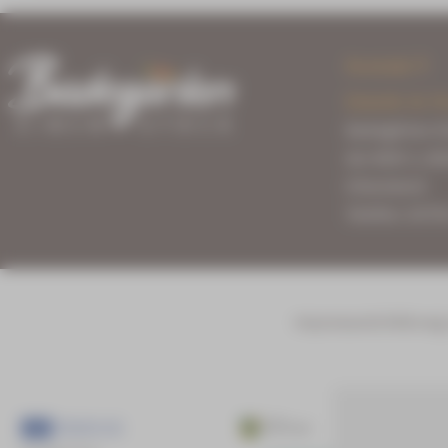
Kontakt
Eintritt & P
Badegärten E
Am Bühl 3, 08
Eibenstock
Telefon: 03775
Impressum
Erklärung 