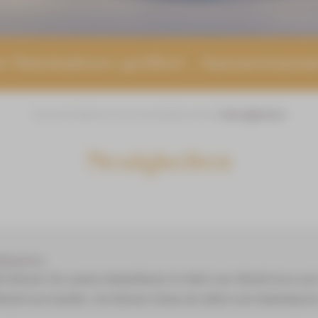
 Naturbadesee geöffnet – Saunarestaura
Startseite
Servicecenter
Aktuelles
Neuigkeiten
Neuigkeiten
tkarten
026 können Sie unsere Rabattkarte im Wert von 300,00 Euro zu
90,00 Euro kaufen. Sie können diese ab sofort zum Rabattpreis 