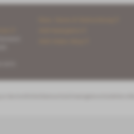
Haus, Sauna & Badeordnung
reise
AGB Badegärten
ibenstock
AGB Online-Shop
309
2-50715
zur Barrierefreiheit
Datenschutz
Hinweisgeberschutz
Widerrufs