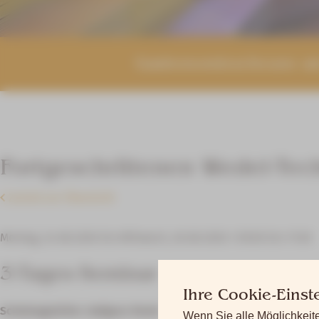
Gastronomiescheune am
Fortgeschrittenen Wedel-Tech
Zurück zur Übersicht
Montag, 24.08.2026 bis Mittwoch, 26.08.2026 | 09:00 bis 17:00
3-Tages-Seminar
Ihre Cookie-Einst
Schulungsleiter: Aufguss Roots
Wenn Sie alle Möglichkeite