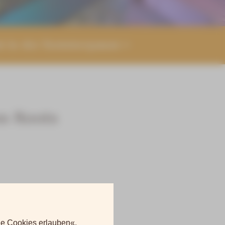
nt in der Sommerpause
ss Roots
le Cookies erlauben«.