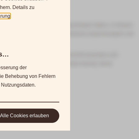
hern. Details zu
ärung
.
n-Kurs Level 1" erfolgreich abgeschlossen haben. In diesem
stärkere Dynamiken, deutlich präziseres Zusammenspiel und
es…
nterstützen dich dabei, deine Technik-Varianten und
uss gezielt anwenden und einsetzen kannst, deine
sserung der
die Behebung von Fehlern
 Nutzungsdaten.
Alle Cookies erlauben