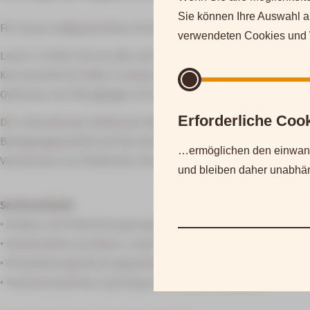
Sie können Ihre Auswahl a
Für Sauna-Aufgussmeister:innen, die ihre Show-Wedeltechnike
verwendeten Cookies und W
Level 2 richtet sich an alle, die bereits fundierte Wedelerf
Kurs tauchst du tiefer in anspruchsvollere Wedeltechniken e
Optionen von Übergängen mit Wedeltechniken.
Erforderliche Co
Die international erfahrenen Master of Aufguss-Trainer von A
Bewegungsqualität auf das nächste Niveau zu bringen. Du ler
…ermöglichen den einwand
Variationen von fließenden Übergängen erweiterst und dein pe
und bleiben daher unabhäng
Seminarinhalt:
• Ausbau und Präzisierung anspruchsvollerer Show-Technike
• Kombination aus Basis-, Level-1- und den neu erlernten a
• Feinjustierung deiner gesamten Wedeltechnik
• Praxisorientiertes Coaching mit direktem Feedback