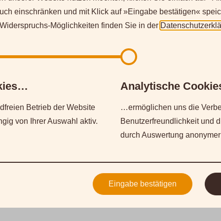
uch einschränken und mit Klick auf »Eingabe bestätigen« speic
n gezielt erweitern und verfeinern wollen.
iderspruchs-Möglichkeiten finden Sie in der
Datenschutzerkl
ahrung gesammelt oder/und den "Wedeltechnik-Fortgeschrittene
in: auf dem LEVEL 1 aufbauende anspruchsvollere Techniken, 
okies…
Analytische Cooki
ufguss Roots zeigen dir erweiterte Show-Wedeltechniken und u
nst, wie du anspruchsvollere Wedeltechniken bei deinem Aufg
freien Betrieb der Website
…ermöglichen uns die Verbe
rsönliches Wedelprofil weiter schärfst.
ig von Ihrer Auswahl aktiv.
Benutzerfreundlichkeit und 
durch Auswertung anonymer
n und Übergängen
nspruchsvollen Show-Wedeltechniken
Eingabe bestätigen