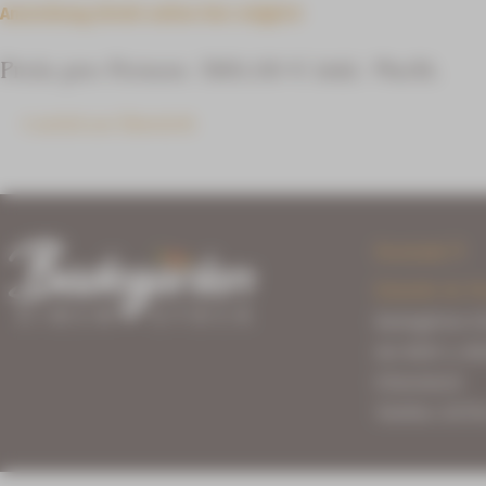
Anmeldung direkt online hier möglich
Preis pro Person: 589,00 € inkl. MwSt.
zurück zur Übersicht
Kontakt
Eintritt & P
Badegärten E
Am Bühl 3, 08
Eibenstock
Telefon: 03775