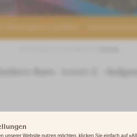
 Naturbadesee geöffnet – Saunarestaura
Startseite
Servicecenter
Aktuelles
Termine
niken Kurs - Level 2 - Aufgu
ellungen
n unserer Website nutzen möchten, klicken Sie einfach auf »Al