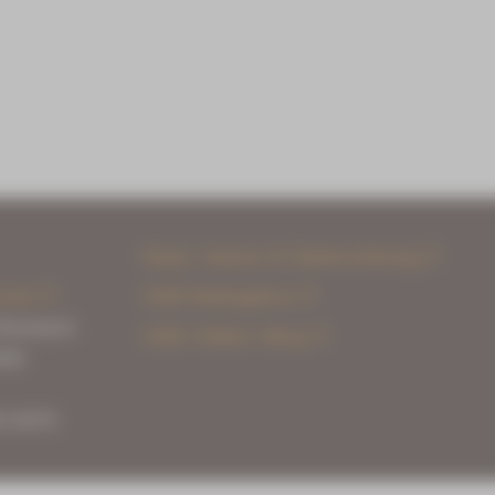
Haus, Sauna & Badeordnung
reise
AGB Badegärten
ibenstock
AGB Online-Shop
309
2-50715