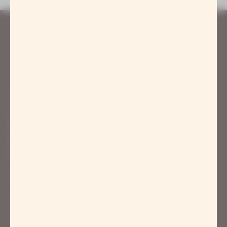
Kontakt
Eintritt & Preise
Badegärten Eibenstock
Am Bühl 3, 08309 Eibenstock
Telefon: 037752-50715
Haus, Sauna & Badeordnung
AGB Badegärten
AGB Online-Shop