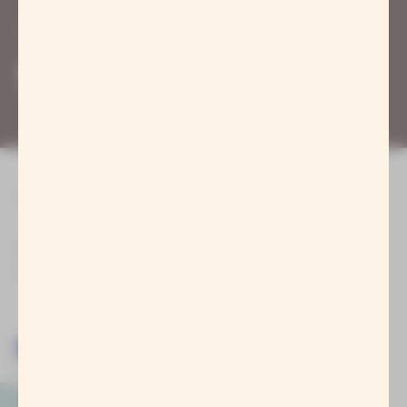
Newsletter
Impressum
Erklärung zur
Barrierefreiheit
Datenschutz
Hinweisgeberschutz
Widerrufsbelehrung
Kontakt
AGB