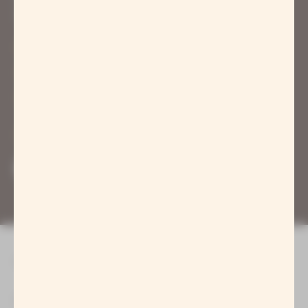
Telefon: 037752-50715
Haus, Sauna & Badeordnung
AGB Badegärten
AGB Online-Shop
Newsletter
Impressum
Erklärung zur
Barrierefreiheit
Datenschutz
Hinweisgeberschutz