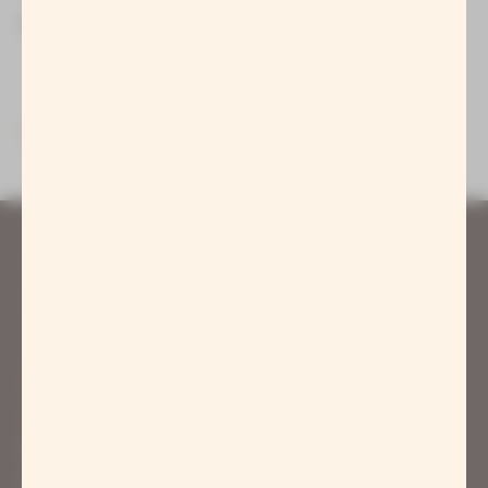
Ihr Badegärten Team
Zurück zur Liste
Kontakt
Eintritt & Preise
Badegärten Eibenstock
Am Bühl 3, 08309 Eibenstock